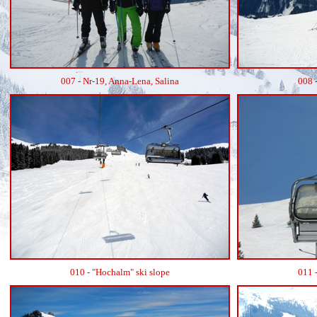
007 - Nr-19, Anna-Lena, Salina
008 
010 - "Hochalm" ski slope
011 