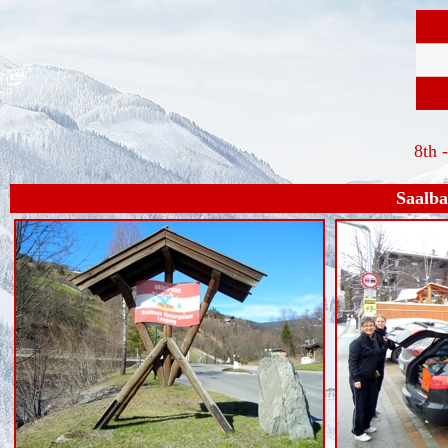
8th 
Saalba