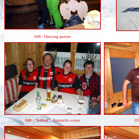
046 - Dancing queens
049 - "Stüberl" - Eintracht corner
05