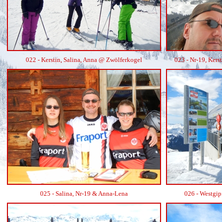
022 - Kerstin, Salina, Anna @ Zwölferkogel
023 - Nr-19, Kerst
025 - Salina, Nr-19 & Anna-Lena
026 - Westgip