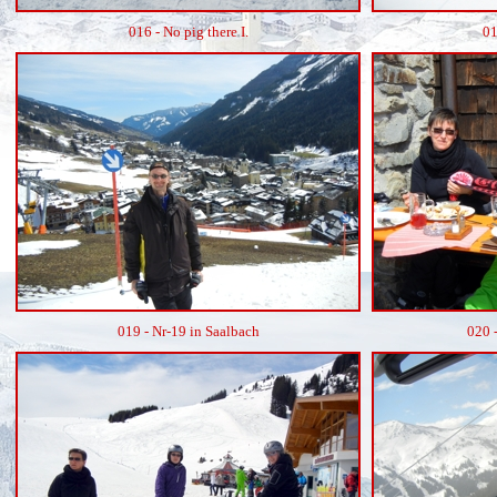
016 - No pig there I.
01
019 - Nr-19 in Saalbach
020 -